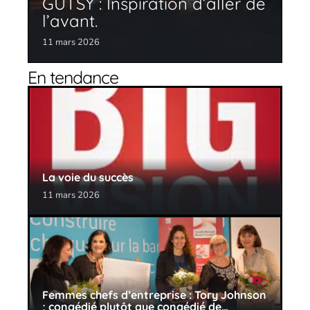
GUTSY : Inspiration d’aller de
l’avant.
11 mars 2026
En tendance
La voie du succès
11 mars 2026
Femmes chefs d’entreprise : Tory Johnson
; congédié plutôt que congédié de…