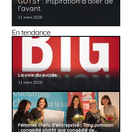
GUTSY : Inspiration d’aller de
l’avant.
11 mars 2026
En tendance
La voie du succès
11 mars 2026
Femmes chefs d’entreprise : Tory Johnson
; congédié plutôt que congédié de…