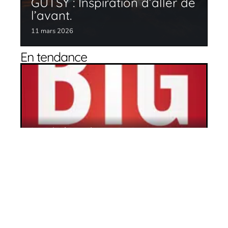
GUTSY : Inspiration d’aller de
l’avant.
11 mars 2026
En tendance
La voie du succès
11 mars 2026
Femmes chefs d’entreprise : Tory Johnson
; congédié plutôt que congédié de…