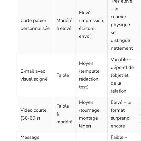
Très élevé
– le
Élevé
courrier
Carte papier
Modéré
(impression,
physique
personnalisée
à élevé
écriture,
se
envoi)
distingue
nettement
Variable –
Moyen
dépend de
E-mail avec
(template,
Faible
l’objet et
visuel soigné
rédaction,
de la
test)
relation
Moyen
Élevé – le
Faible
Vidéo courte
(tournage,
format
à
(30-60 s)
montage
surprend
modéré
léger)
encore
Message
Faible –