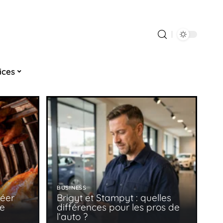
ices
BUSINESS
réer
Brigyt et Stampyt : quelles
ie
différences pour les pros de
l’auto ?