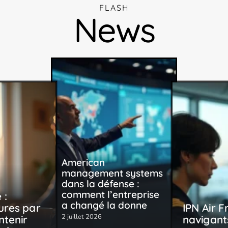
FLASH
News
American
management systems
dans la défense :
comment l’entreprise
 :
a changé la donne
ures par
IPN Air F
2 juillet 2026
ntenir
navigants