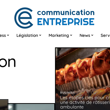
ess
Législation
Marketing
News
Serv
on
BUSINESS
Les étapes clés pour c
une activité de rôtisser
ambulante