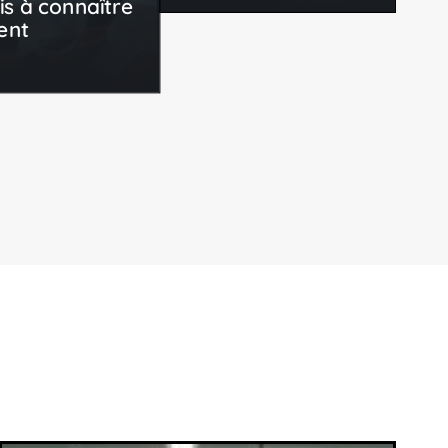
is à connaître
ent