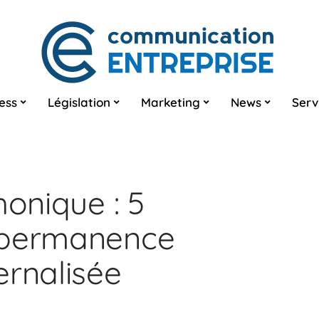
ess
Législation
Marketing
News
Serv
honique : 5
 permanence
ernalisée