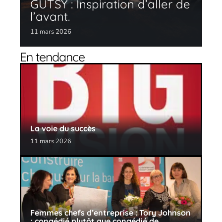
GUTSY : Inspiration d’aller de
l’avant.
11 mars 2026
En tendance
La voie du succès
11 mars 2026
Femmes chefs d’entreprise : Tory Johnson
; congédié plutôt que congédié de…