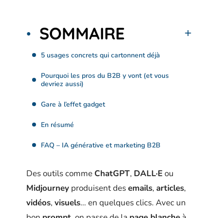
SOMMAIRE
5 usages concrets qui cartonnent déjà
Pourquoi les pros du B2B y vont (et vous
devriez aussi)
Gare à l’effet gadget
En résumé
FAQ – IA générative et marketing B2B
Des outils comme
ChatGPT
,
DALL·E
ou
Midjourney
produisent des
emails
,
articles
,
vidéos
,
visuels
… en quelques clics. Avec un
bon
prompt
, on passe de la
page blanche
à